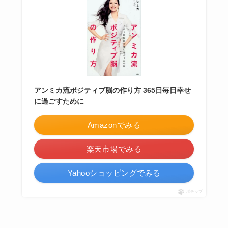
アンミカ流ポジティブ脳の作り方 365日毎日幸せ
に過ごすために
Amazonでみる
楽天市場でみる
Yahooショッピングでみる
ポチップ