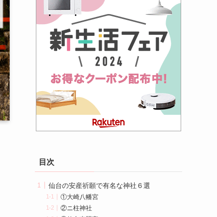
目次
仙台の安産祈願で有名な神社６選
①大崎八幡宮
②ニ柱神社