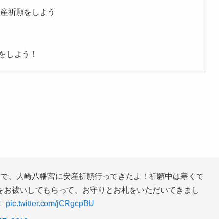
安産祈願をしよう
をしよう！
ので、大崎八幡宮に安産祈願行ってきたよ！祈願中は寒くて
をお祓いしてもらって、お守りとお札をいただいてきまし
！
pic.twitter.com/jCRgcpBU