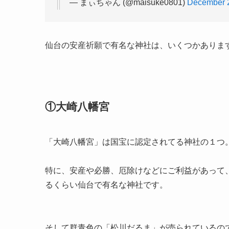
— まぃちゃん (@maisuke0801)
December 
仙台の安産祈願で有名な神社は、いくつかありま
①大崎八幡宮
「大崎八幡宮」は国宝に認定されてる神社の１つ
特に、安産や必勝、厄除けなどにご利益があって
るくらい仙台で有名な神社です。
そして群青色の「松川だるま」が売られているの