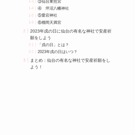
③仙台東照宮
④ 坪沼八幡神社
⑤愛宕神社
⑥榴岡天満宮
2023年戌の日に仙台の有名な神社で安産祈
願をしよう
「戌の日」とは？
2023年戌の日はいつ？
まとめ：仙台の有名な神社で安産祈願をし
よう！