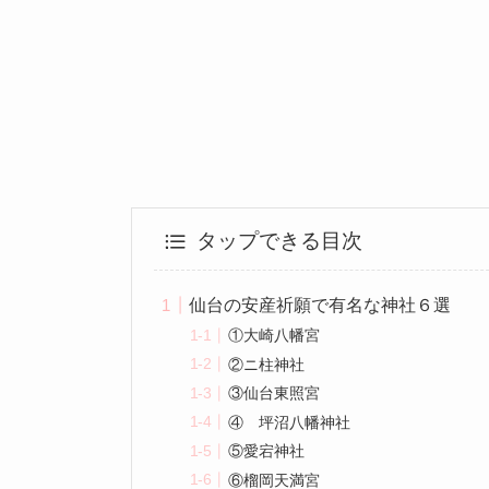
タップできる目次
仙台の安産祈願で有名な神社６選
①大崎八幡宮
②ニ柱神社
③仙台東照宮
④ 坪沼八幡神社
⑤愛宕神社
⑥榴岡天満宮