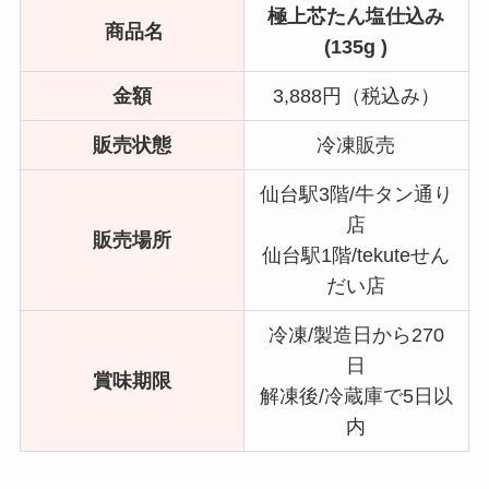
極上芯たん塩仕込み
商品名
(135g )
金額
3,888円（税込み）
販売状態
冷凍販売
仙台駅3階/牛タン通り
店
販売場所
仙台駅1階/tekuteせん
だい店
冷凍/製造日から270
日
賞味期限
解凍後/冷蔵庫で5日以
内