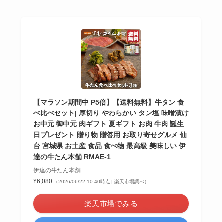
【マラソン期間中 P5倍】【送料無料】牛タン 食
べ比べセット| 厚切り やわらかい タン塩 味噌漬け
お中元 御中元 肉ギフト 夏ギフト お肉 牛肉 誕生
日プレゼント 贈り物 贈答用 お取り寄せグルメ 仙
台 宮城県 お土産 食品 食べ物 最高級 美味しい 伊
達の牛たん本舗 RMAE-1
伊達の牛たん本舗
¥6,080
（2026/06/22 10:40時点 | 楽天市場調べ）
楽天市場でみる