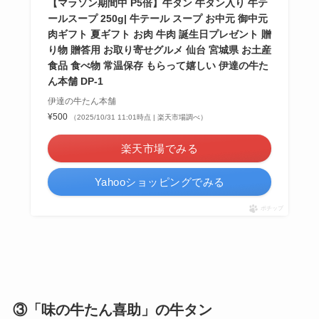
【マラソン期間中 P5倍】牛タン 牛タン入り 牛テ
ールスープ 250g| 牛テール スープ お中元 御中元
肉ギフト 夏ギフト お肉 牛肉 誕生日プレゼント 贈
り物 贈答用 お取り寄せグルメ 仙台 宮城県 お土産
食品 食べ物 常温保存 もらって嬉しい 伊達の牛た
ん本舗 DP-1
伊達の牛たん本舗
¥500
（2025/10/31 11:01時点 | 楽天市場調べ）
楽天市場でみる
Yahooショッピングでみる
ポチップ
③「味の牛たん喜助」の牛タン