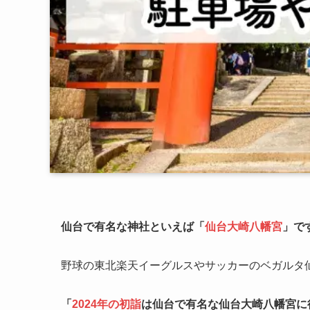
仙台で有名な神社といえば「
仙台大崎八幡宮
」で
野球の東北楽天イーグルスやサッカーのベガルタ
「
2024年の初詣
は仙台で有名な仙台大崎八幡宮に