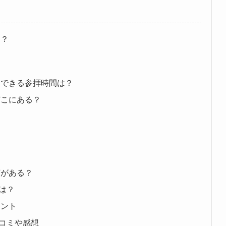
は？
！
避できる参拝時間は？
どこにある？
何がある？
は？
イント
コミや感想