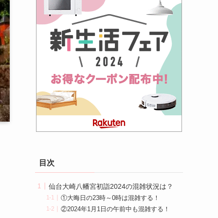
目次
仙台大崎八幡宮初詣2024の混雑状況は？
①大晦日の23時～0時は混雑する！
②2024年1月1日の午前中も混雑する！