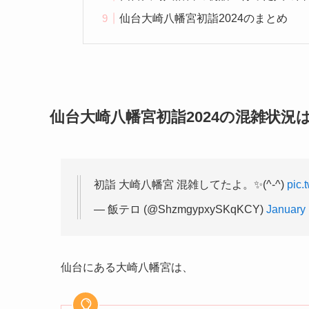
仙台大崎八幡宮初詣2024のまとめ
仙台大崎八幡宮初詣2024の混雑状況
初詣 大崎八幡宮 混雑してたよ。✨(^-^)
pic.
— 飯テロ (@ShzmgypxySKqKCY)
January 
仙台にある大崎八幡宮は、