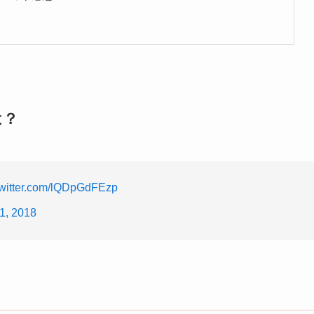
は？
twitter.com/lQDpGdFEzp
1, 2018