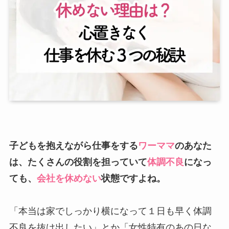
子どもを抱えながら仕事をする
ワーママ
のあなた
は、たくさんの役割を担っていて
体調不良
になっ
ても、
会社を休めない
状態ですよね。
「本当は家でしっかり横になって１日も早く体調
不良を抜け出したい」とか「女性特有のあの日な